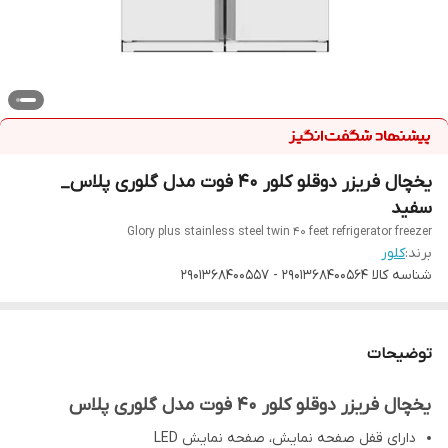
یخچال فریزر دوقلو کلور 40 فوت مدل گلوری پلاس_
سفید
Glory plus stainless steel twin 40 feet refrigerator freezer
برند:
کلور
شناسه کالا
2901368400564 - 2901368400557
توضیحات
یخچال فریزر دوقلو کلور 40 فوت مدل گلوری پلاس
دارای قفل صفحه نمایش، صفحه نمایش LED