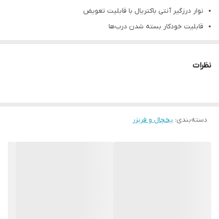
نوار درزگیر آنتی باکتریال با قابلیت تعویض
قابلیت خودکار بسته شدن درب‌ها
یخساز خودکار داخل فریزر - امکان غیر فعال کردن یخساز
آب سرد کن خودکار با قابلیت خنک سازی 800 سی سی آب
نظرات
مجهز به فیلتر تصفیه آب با قابلیت اتصال به آب شهری
کمپرسور اینورتر دیجیتال
دارای حالت ذخیره انرژی هوشمند (ECO)
دسته‌بندی
:
یخچال و فریزر
دارای فناوری کاهش مصرف انرژی
مجهز به کنترل سرمایش الکترونیک
مجهز به گردش هوای چندگانه
دارای زنگ هشدار باز بودن درب
دارای تکنولوژی اواپراتور بدون برفک
مجهز به سرمایش سریع در یخچال و فریزر
امکان تغییر در عملکرد هر دستگاه به طور جداگانه