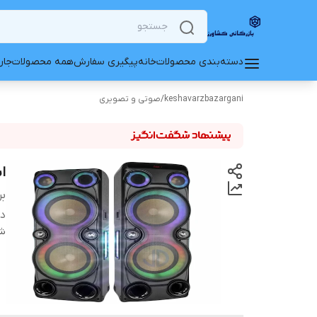
دسته‌بندی محصولات
خانه
پیگیری سفارش
همه محصولات
جار
keshavarzbazargani
/
صوتی و تصویری
اس
بر
دس
شن