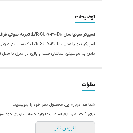
توضیحات
اسپیکر سونیا مدل
L/R-SU-7030-D10
؛
تجربه صوتی فراگی
دادن به موسیقی، تماشای فیلم و بازی در منزل یا محل کا
مشخصات کلیدی اسپیکر سونیا مدل L/R-SU-7030-D10
توان خروجی: 60 وات (RMS)
نوع سیستم صوتی: 2.0 کاناله (شامل دو بلندگوی 3 اینچی)
نظرات
امپدانس: 4 اهم
حساسیت: 85 دسی بل
شما هم درباره این محصول نظر خود را بنویسید.
ورودی‌ها: بلوتوث، USB، AUX
برای ثبت نظر، لازم است ابتدا وارد حساب کاربری خود شو
قابلیت‌های ویژه اسپیکر سونیا مدل L/R-SU-7030-D10
افزودن نظر
دارای ریموت کنترل