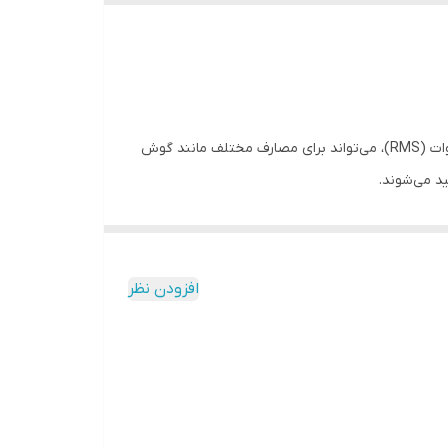
اسپیکر سونیا مدل L/R-SU-7030-D10 یک سیستم صوتی دو تکه با طراحی زیبا و مدرن است که با ارائه کیفیت صدای عالی و قدرت 60 وات (RMS)، می‌تواند برای مصارف مختلف مانند گوش
ید می‌شوند.
افزودن نظر