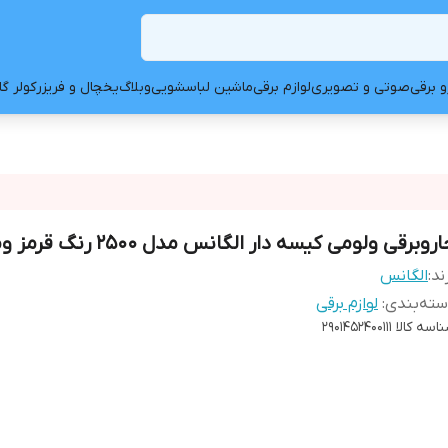
و برقی
صوتی و تصویری
لوازم برقی
ماشین لباسشویی
وبلاگ
یخچال و فریزر
کولر گ
روبرقی ولومی کیسه دار الگانس مدل 2500 رنگ قرمز ومشکی
ند:
الگانس
ته‌بندی
:
لوازم برقی
اسه کالا
2901452400111