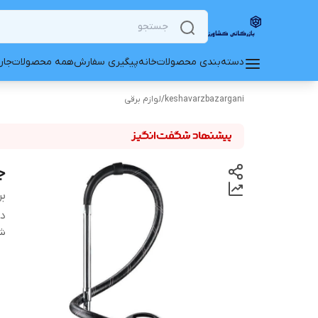
دسته‌بندی محصولات
خانه
پیگیری سفارش
همه محصولات
جار
keshavarzbazargani
/
لوازم برقی
جا
بر
دس
شن