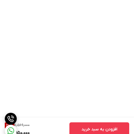
11,569,000
39
%
افزودن به سبد خرید
6,950,000