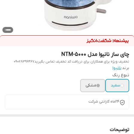
چای ساز نانیوا مدل NTM-5000
تخفیف ویژه برای همکاران برای دریافت کد تخفیف تماس بگیرید09028396467
برند:
نانیوا
تنوع رنگ
سفید
مشکی
24ماه گارانتی شرکت
توضیحات