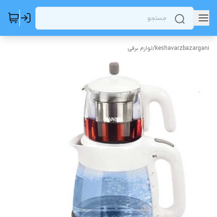
keshavarzbazargani
/
لوازم برقی