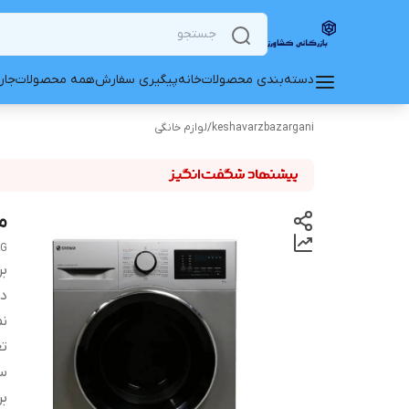
دسته‌بندی محصولات
خانه
پیگیری سفارش
همه محصولات
جار
keshavarzbazargani
/
لوازم خانگی
ما
KG
بر
دس
نم
تع
س
بر