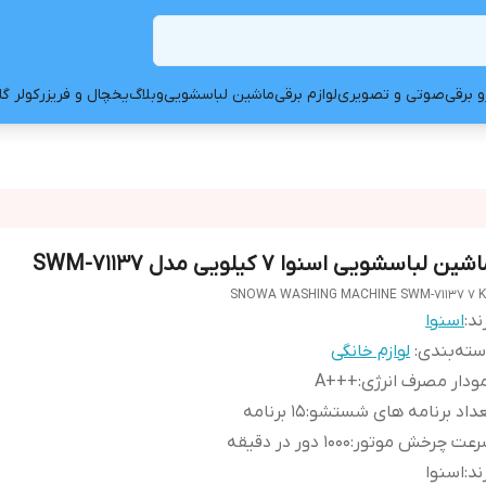
و برقی
صوتی و تصویری
لوازم برقی
ماشین لباسشویی
وبلاگ
یخچال و فریزر
کولر گ
شین لباسشویی اسنوا 7 کیلویی مدل SWM-71137
SNOWA WASHING MACHINE SWM-71137 7 
ند:
اسنوا
ته‌بندی
:
لوازم خانگی
ودار مصرف انرژی
:
+++A
داد برنامه های شستشو
:
15 برنامه
رعت چرخش موتور
:
1000 دور در دقیقه
ند
:
اسنوا