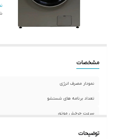
کش
ن
شن
اق
ج
نو
ص
ظ
مشخصات
نمودار مصرف انرژی
تعداد برنامه های شستشو
سرعت چرخش موتور
برند
توضیحات