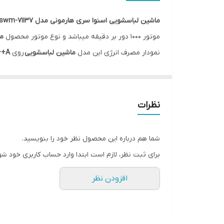
کشور سازنده
ماشین لباسشویی اسنوا سری هارمونی مدل swm-71137
اقلام همراه
موتور ۱۰۰۰ دور بر دقیقه میباشد و نوع موتور محصول
مدل 
نمودار مصرف انرژی این مدل
ماشین لباسشویی
روی
A+++
جهت باز شدن درب
خواهد شد ۵۵ دسی بل است. پهنای درب این محصول ۵۰ سانتی متر میباشد و طراحی آن به صورت کاوردار میباشد که یکی از جنبه‌های زیبایی این محصول است.
نوع موتور
صفحه نمایش
نظرات
ظرفیت لباسشویی
شما هم درباره این محصول نظر خود را بنویسید.
برای ثبت نظر، لازم است ابتدا وارد حساب کاربری خود شو
افزودن نظر