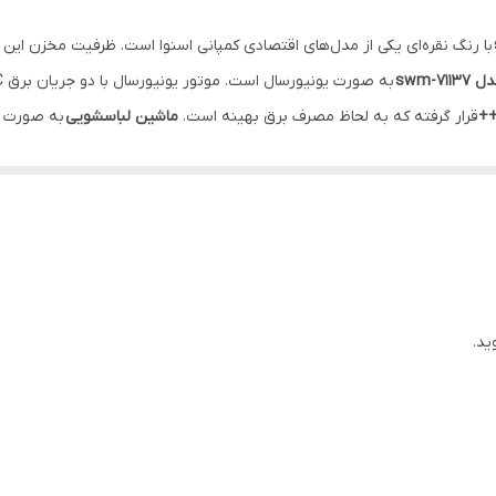
ایران
با رنگ نقره‌ای یکی از مدل‌های اقتصادی کمپانی اسنوا است. ظرفیت مخزن این
دفترچه راهنما
swm-71137
به صورت یونیورسال است. موتور یونیورسال با دو جریان برق AC و DC کار مینماید.
قرار گرفته که به لحاظ مصرف برق بهینه است.
ماشین لباسشویی
به صورت ت
به سمت چپ
یونیورسال
LCD
7 کیلوگرم
ید.