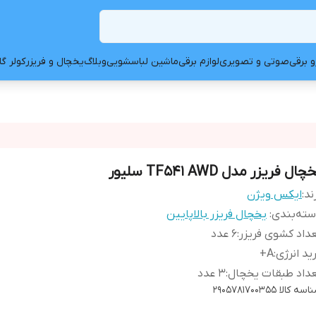
و برقی
صوتی و تصویری
لوازم برقی
ماشین لباسشویی
وبلاگ
یخچال و فریزر
کولر گ
چال فریزر مدل TF541 AWD سلیور
ند:
ایکس ویژن
ته‌بندی
:
یخچال فریزر بالاپایین
داد کشوی فریزر
:
6 عدد
ید انرژی
:
A+
داد طبقات یخچال
:
3 عدد
اسه کالا
2905781700355