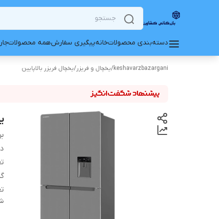
دسته‌بندی محصولات
خانه
پیگیری سفارش
همه محصولات
جار
keshavarzbazargani
/
یخچال و فریزر
/
یخچال فریزر بالاپایین
یخ
بر
دس
تع
گر
تع
شن