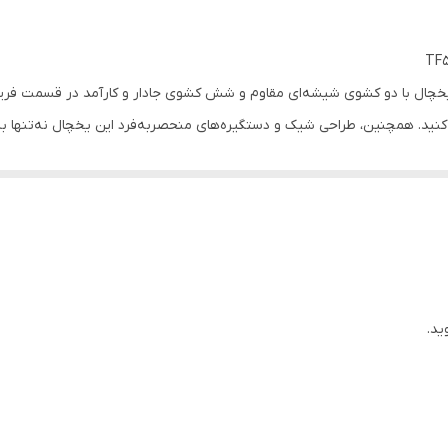
 یخچال با دو کشوی شیشه‌ای مقاوم و شش کشوی جادار و کارآمد در قسمت فریزر
کنید. همچنین، طراحی شیک و دستگیره‌های منحصربه‌فرد این یخچال نه‌تنها به 
یکی از فناوری‌های ویژه در این مدل، فناوری گردش هوای خالص با AAT است. از این فناوری برای تولید 
 غبار، باکتری‌ها و بوهای نامطبوع مقابله می‌کنند. این فناوری همچنین به ح
یکی از ویژگی‌های دیگر این یخچال فریزر، عملکرد تعطیلات (Holiday) است. با فعال‌سازی این عملکرد، می‌ت
اد غذایی فاسدپذیر کمک می‌کند و همچنین به کاهش مصرف انرژی و حفظ محیط 
ید.
انه است. این فناوری جریان هوای سرد را از طریق دریچه‌های زیر طبقات یخچ
ین ویژگی به حفظ تازگی مواد غذایی و جلوگیری از تغییرات دما در انواع مختل
همچنین، این یخچال دارای ویژگی‌های انجماد سریع (Super Freezing) 
نجماد سریع، مواد غذایی به سرعت یخ‌زده می‌شوند که ارزش غذایی آنها را حفظ