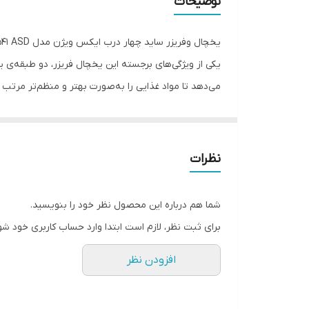
توضیحات
یخچال وفریزر ساید چهار درب ایکس ویژن مدل TF541 ASD
یکی از ویژگی‌های برجسته این یخچال فریزر، دو طبقه‌ی
می‌دهد تا مواد غذایی را به‌صورت بهتر و منظم‌تر مرتب 
راحت‌تر می‌کنند.
به صورت مداوم در فضای داخلی تولید می‌شوند و به گرد و
نظرات
حداقل می‌رساند.
شما هم درباره این محصول نظر خود را بنویسید.
ممکن با مواد غذایی رفتار کند. این اقدام به حفظ مو
برای ثبت نظر، لازم است ابتدا وارد حساب کاربری خود شو
یکی از نکات جالب در این مدل، فناوری گردش هوای چندگ
افزودن نظر
هوای یکنواخت و خنک در فضای داخلی یخچال ایجاد شود. ا
سرعت تغییر دهید و تازگی مواد غذایی را حفظ کنید. با ا