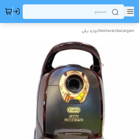
keshavarzbazargani
/
لوازم برقی