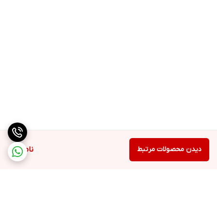
وضعیت آب و هوا، جستجو و بازی و دیگر اطلاعات مورد نیاز بپردازد.
مزایای تلویزیون ال ای دی55 اینچ هوریون H-55DU8388
کیفیت تصویر عالی
سیستم عامل اندروید 11
پردازنده قدرتمند
گیرنده دیجیتال با کیفیت
قابلیت EPG و PVR
طراحی بدون قاب
تکنولوژی HBBTV
تلویزیون ال ای دی
55 اینچ هوریون H-55DU8388
یک تلویزیون
دیدن محصولات مرتبط
ناموجود
هوشمند با کیفیت تصویر عالی، سیستم عامل اندروید 11 و پردازنده
قدرتمند است. این تلویزیون از محصولات هوریون همچنین دارای
قابلیت‌های EPG، PVR و HBBTV است. اگر به دنبال یک تلویزیون با
کیفیت تصویر عالی و امکانات هوشمند هستید، این مدل می‌تواند گزینه