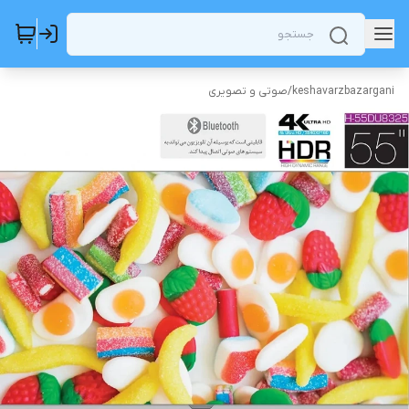
keshavarzbazargani
/
صوتی و تصویری