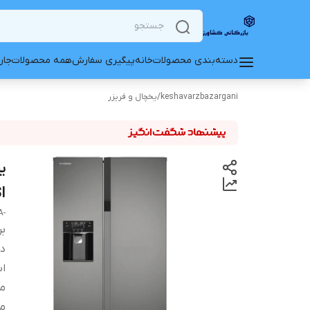
دسته‌بندی محصولات
خانه
پیگیری سفارش
همه محصولات
جار
keshavarzbazargani
/
یخچال و فریزر
SI
-A- گرید ( کالا نمایشگاهی یا مرجوعی نمی باشد) فروشنده واقعی
بر
دس
اب
مت
مص