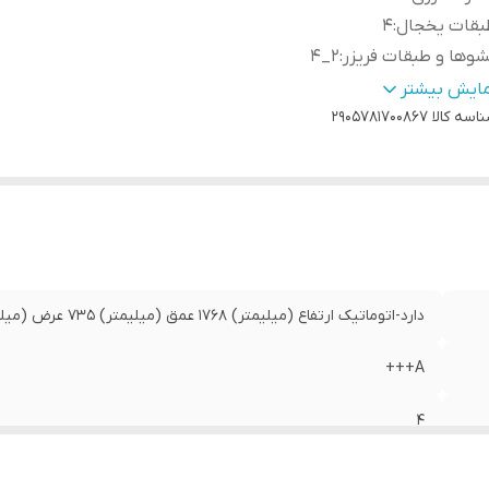
بقات یخجال
:
4
وها و طبقات فریزر
:
2_4
ب سردکن اتوماتیک(آب شهری)
:
دارد
مایش بیشتر
اسه کالا
2905781700867
 ساز اتوماتیک (اب شهری )
:
دارد
یر
تکنولوژی Metal cooling , سامانه سرمایش سریع در یخچال
بلیت
گردش هوای چندگانه , نمایشگر لمسی ال ای دی
ا
:
دارد-اتوماتیک ارتفاع (میلیمتر) 1768 عمق (میلیمتر) 735 عرض (میلیمتر) 916
A+++
4
2_4