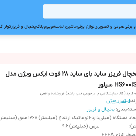
و برقی
صوتی و تصویری
لوازم برقی
ماشین لباسشویی
وبلاگ
یخچال و فریزر
کولر گ
یخچال فریزر ساید بای ساید 28 فوت ایکس ویژن مدل
HS600I سیلور
ند:
ایکس ویژن
ته‌بندی
:
یخچال و فریزر
عاد دستگاه (میلی
ر)
:
عرض (میلیمتر) 916
رف انرژی
:
A+++