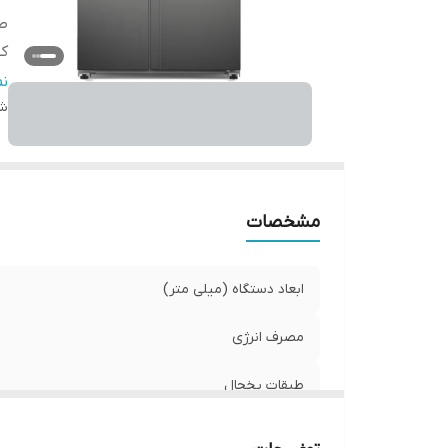
ط
کش
آ
ن
شن
یخ
سا
قا
ه
مشخصات
ابعاد دستگاه (میلی متر)
مصرف انرژی
طبقات یخجال
کشوها و طبقات فریزر