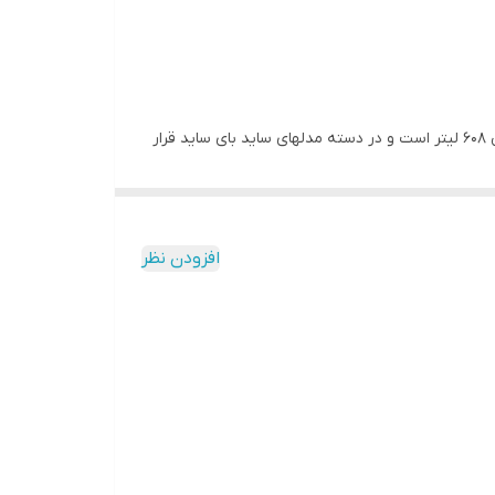
یخچال فریزر تمام اتوماتیک با مدل HS600، یک محصول با کیفیت از خانواده ایکس ویژن است. این یخچال فریزر دارای گنجایش ناخالص 608 لیتر است و در دسته مدلهای ساید بای ساید قرار
دارد. این محصول مجهز به کمپرسور اینورتر بوده، دارای رتبه انرژی +A است و آبریز و یخساز اتوماتیک با قابلیت اتصال به آب شهری نیز دارد. مدل HS600 دارای 4 طبقه شیشه ای مقاوم و 2
افزودن نظر
ود. این کمپرسور با تنظیم خودکار سرعت بر اساس نیاز
ر، علاوه بر کاهش مصرف برق، باعث کاهش صدا و افزایش
ایط بهتری نگهداری کند، که به تازگی و ماندگاری
سایش بیشتری را برای کاربران فراهم می‌کند. با این
ه طور مداوم آب تازه و فیلتر شده را برای تهیه یخ و