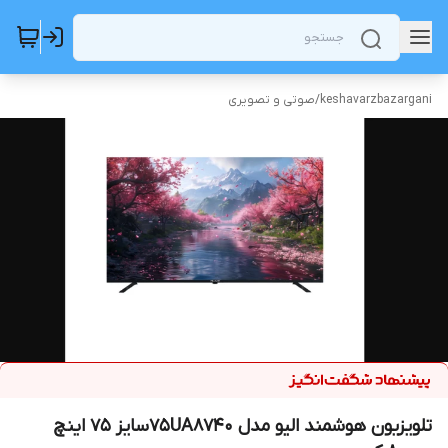
keshavarzbazargani
/
صوتی و تصویری
تلویزیون هوشمند الیو مدل 75UA8740سایز 75 اینچ