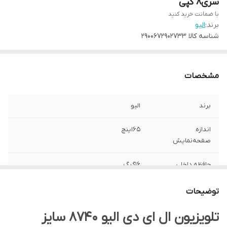
سری۸ کپی
با ضمانت خرید کنید
برند:
الیو
شناسه کالا
2900672902733
مشخصات
برند
الیو
اندازه
65اینچ
صفحه‌نمایش
حافظه داخلی
۱۶گیگ
2
ROM
توضیحات
پردازنده
۴هسته
تلویزیون ال ای دی الیو 8740 سایز