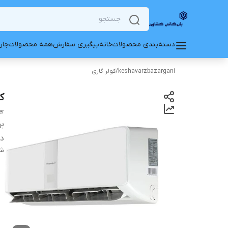
دسته‌بندی محصولات
خانه
پیگیری سفارش
همه محصولات
جار
keshavarzbazargani
/
کولر گازی
کولر
er
بر
دس
شن