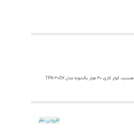
اگر برای مدیریت هوای یک فضای بزرگ (تا ۱۰۰ متر مربع) به دنبال یک غول سرمایشی و گرمایشی بی‌دردسر، باکیفیت و با قیمت منطقی هستید، کولر گازی ۳۰ هزار پاکشوما مدل TPA 30CH
است، با بهره‌گیری از کمپرسور روتاری قدرتمند برند معتبر GREE، بازدهی فوق‌العاده‌ای را در فصول گرم و سرد سال برای شما به ارمغان
افزودن نظر