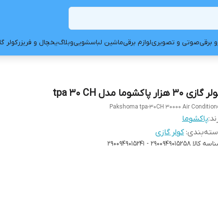
و برقی
صوتی و تصویری
لوازم برقی
ماشین لباسشویی
وبلاگ
یخچال و فریزر
کولر گ
 گازی 30 هزار پاکشوما مدل tpa 30 CH
Pakshoma tpa-30CH 30000 Air Condition
ند:
پاکشوما
ته‌بندی
:
کولر گازی
اسه کالا
2900949015258 - 2900949015241