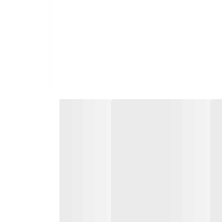
پاکشوما در این مدل از موتور کمپرسور برند گری (بزرگترین تولیدکننده تهویه مطبوع در جهان) استفاده کرده است. این موتور در کلاس آب‌وهواییT3 بازدهی بی‌نظیری در مناطق شرجی و
اف شما را می‌سنجد و پرتاب باد و میزان خنکی را
مان پایش و مدیریت می‌کند تا هوای داخل خانه یا محل کار نه خیلی خشک
ان‌های اسیدی و گرد و غبار کاملاً مقاوم کرده و طول
اکتری، قارچ و ایجاد بوی ناخوشایند در محیط می‌شود.