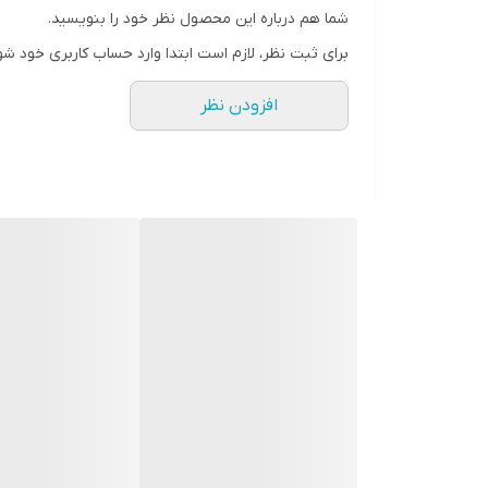
شما هم درباره این محصول نظر خود را بنویسید.
گرمسیری (تا دمای 80 درجه سانتی‌گراد) دارد.
برای ثبت نظر، لازم است ابتدا وارد حساب کاربری خود شو
### ۲. فناوری Follow Me (سرمایش هوشمند متمرکز)
افزودن نظر
دیگر نیازی نیست برای خنک شدن نزدیک کولر بنشینید! با
دقیقاً بر اساس موقعیت قرارگیری شما تنظیم می‌کند.
### ۳. سیستم حسگر دوگانه (Dual Sensing)
ای
باشد و نه شرجی.
### ۴. پره‌های طلایی ضد زنگ (Gold Fin)
کندانسور و رادیاتور یونیت خارجی این کولر به پوشش طلا
عمر مفید آن را دوچندان می‌کند.
### ۵. سیستم نظافت خودکار (Self Clean)
با این قابلیت، پس از خاموش شدن کولر، فن دستگاه برای د
## جدول مشخصات فنی در یک نگاه