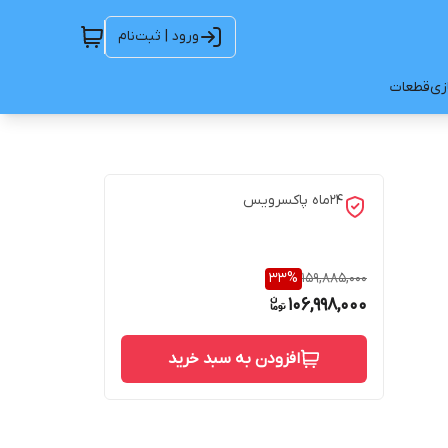
ورود | ثبت‌نام
ازی
قطعات
24ماه پاکسرویس
33
%
159,885,000
106,998,000
افزودن به سبد خرید