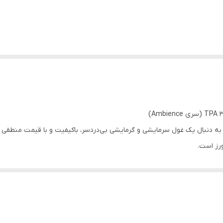
ورز است.
این دستگاه که از سری محبوب Ambience پاکشوما 
A شده تا خیالتان از بابت هزینه‌های برق نیز تا حد زیادی راحت باشد.