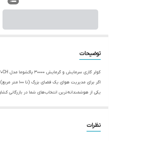
توضیحات
کولر گازی سرمایش و گرمایش 30000 پاکشوما مدل TPA 30CH (سری Ambience)
یکی از هوشمندانه‌ترین انتخاب‌های شما در بازرگانی کشا
می‌آورد. با اینکه این مدل دور ثابت است، اما به لطف مهندسی دقیق، موفق به دریافت رده انرژی 
## چرا خرید کولر گازی پاکشوما 30000 از بازرگانی کشاورز؟ (ویژگی‌های برجسته)
نظرات
### ۱. قلب تپنده قدرتمند
(کمپرسور روتاری GREE)