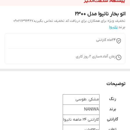
اتو بخار نانیوا مدل 2300
تخفیف ویژه برای همکاران برای دریافت کد تخفیف تماس بگیرید09028396467
برند:
نانیوا
24ماه گارانتی
زمان آماده‌سازی
2
روز کاری
توضیحات
رنگ
مشکی .طوسی
برند
NANIWA
گارانتی
گارانتی 24 ماهه نانیوا
توان
2300وات