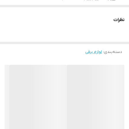
جنس کف
تفلون
نظرات
بازه طول کابل
۱ تا ۲ متر
سیستم ضد چکه
ترموستات ایمنی
سایر مشخصات
تغییر نحوه خروج آب
دسته‌بندی
:
لوازم برقی
بخاردهی عمودی