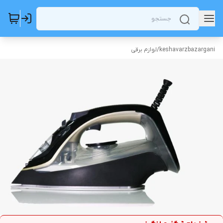
keshavarzbazargani
/
لوازم برقی