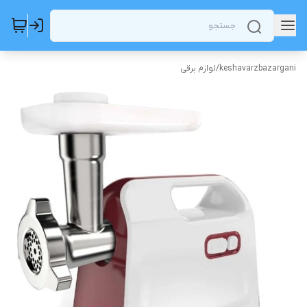
keshavarzbazargani
/
لوازم برقی