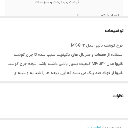
گوشت ریز، درشت و سبزیجات
تعداد شبکه
3
جنس تیغه
استیل
توضیحات
جنس شفت
فلز
چرخ گوشت نانیوا مدل MK-G32
استفاده از قطعات و متریال های باکیفیت سبب شده تا چرخ گوشت
نانیوا مدل MK-G32 کیفیت بسیار بالایی داشته باشد. تیغه چرخ گوشت
نانیوا از فولاد ضد زنگ می باشد که این تیغه ها را باید به وسیله ی
سنگ های مغناطیسی تیز کرد.
موتور چرخ گوشت نانیوا مدل MK-G32 از توان 800 وات برخوردار می
نظرات
باشد که توان و قدرت کافی برای قیمه کردن انواع گوشت و مواد غذایی
دیگر را دارا می باشد. سینی و گلویی و تیغه های تیز و برنده ی این
محصول علاوه بر استحکام و دوام بالا قابلیت شستشو را هم دارا می
باشند.
دسته‌بندی
:
لوازم برقی