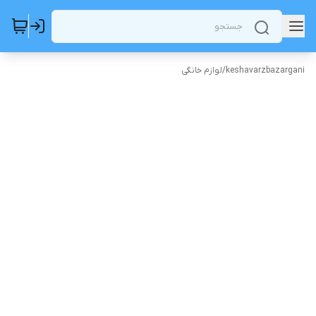
keshavarzbazargani
/
لوازم خانگی