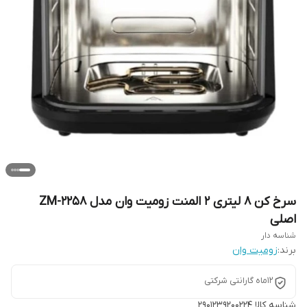
سرخ کن 8 لیتری 2 المنت زومیت وان مدل ZM-2258
اصلی
شناسه دار
برند:
زومیت وان
12ماه گارانتی شرکتی
شناسه کالا
2901239200224