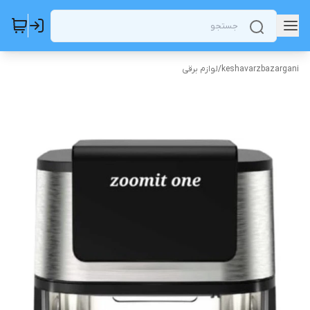
keshavarzbazargani
/
لوازم برقی