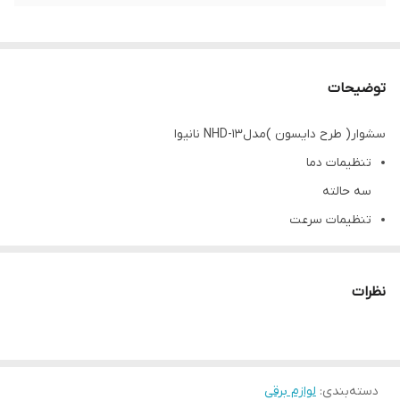
توضیحات
سشوار( طرح دایسون )مدلNHD-13 نانیوا
تنظیمات دما
سه حالته
تنظیمات سرعت
سه سرعته
اقلام همراه سشوار
نظرات
دیسپانسر
متمرکز کننده باریک
متمرکز کننده پهن
دسته‌بندی
:
نازل صاف‌کننده
لوازم برقی