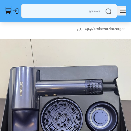
keshavarzbazargani
/
لوازم برقی