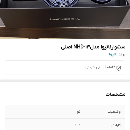
سشوارنانیوا مدلNHD-13 اصلی
برند:
نانیوا
24ماه گارانتی شرکتی
مشخصات
وضعیت
نو
گارانتی
دارد