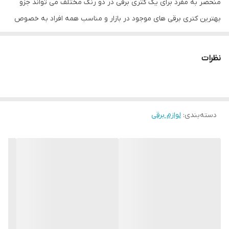
منحصر به مفرد برای یک کتری برقی در دو رنگ مختلف می تواند جزو
بهترین کتری برقی های موجود در بازار و مناسب همه افراد به خصوص
افراد سخت و خاص پسند می باشد.
جنس کتری برقی نانیوا مدل NK-2000 از استیل ضد زنگ با کیفیت بسیار
نظرات
بالا ساخته شده است. فرم دسته و لوله خروجی آب به گونه ای طراحی
شده تا بهترین ارگونومی برای خروج آب را داشته باشید. همچنین درب
این محصول به گونه ای طراحی شده تا به صورت کامل از بدنه جداسازی
دسته‌بندی
:
لوازم برقی
شود.
توان مصرفی در نظر گرفته شده برای این کتری برقی دارای حداکثر 2200
وات می باشد. این توان مصرفی با توجه به ظرفیت 1 لیتری آن می تواند
به سرعت آب را به مرحله جوش آوری برساند . همچنین به لطف طراحی
خاص بدنه صدای تولیدی مزاحم حین جوش آوری در این محصول کم می
باشد.
کنترل پنل این دستگاه از نوع دیجیتالی لمسی لمسی بوده که می تواند