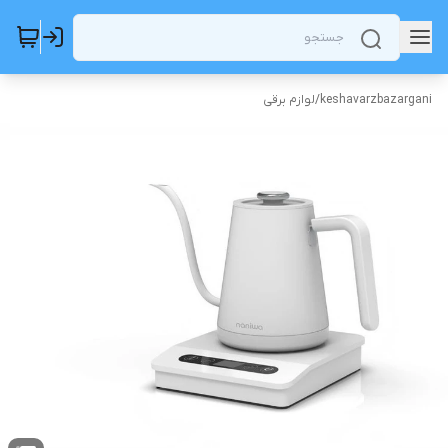
keshavarzbazargani
/
لوازم برقی