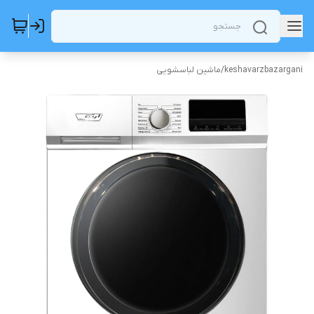
keshavarzbazargani
/
ماشین لباسشویی