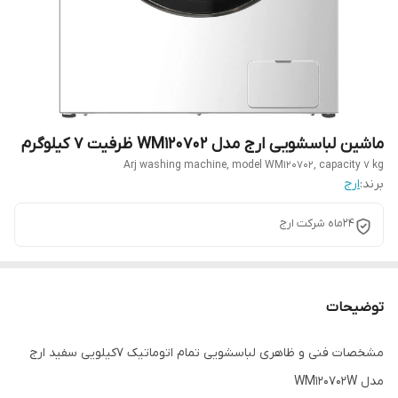
ماشین لباسشویی ارج مدل WM120702 ظرفیت ۷ کیلوگرم
Arj washing machine, model WM120702, capacity 7 kg
برند:
ارج
24ماه شرکت ارج
توضیحات
مشخصات فنی و ظاهری لباسشویی تمام اتوماتیک 7کیلویی سفید ارج
مدل WM120702W