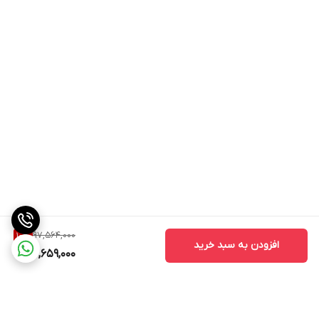
97,564,000
10
%
افزودن به سبد خرید
87,659,000