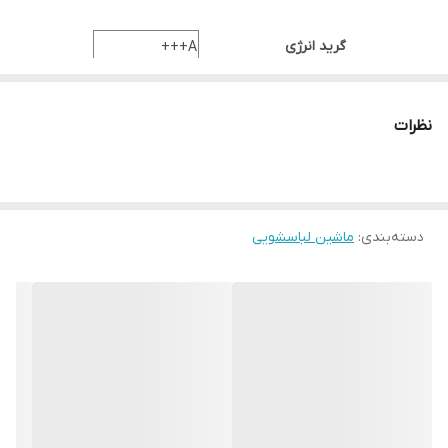
گرید انرژی
A+++
ظرفیت
7 کیلویی
سرعت چرخش موتور
1200 دور در دقیقه
نظرات
موتور
BLDC
تعداد برنامه شستشوی اصلی
16
شستشو با بخار (Steam Wash)
دارد
دسته‌بندی
:
ماشین لباسشویی
برنامه نظافت داخل درام (Drum Clean)
دارد