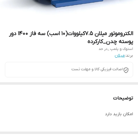
الکتروموتور میلان 7.5کیلووات(10 اسب) سه فاز 1400 دور
پوسته چدن_کارکرده
استوک و پلمپ _در حد
برند:
میلان
اصالت فیزیکی کالا و مهلت تست
توضیحات
امکان بازید دارد