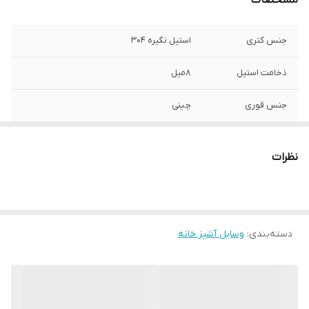
مشخصات
جنس کتری
استیل نگیره 304
ذخامت استیل
8میل
جنس قوری
چینی
نوع رنگ
استاتیک پودری
نظرات
جنس کف
چدن اینداکشن
ساخت کشور
ایران
دسته‌بندی
:
وسایل آشپز خانه
گنجایش آب
5لیتر تا 6 لیتر