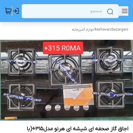
keshavarzbazargani
/
لوازم آشپزخانه
اجاق گاز صحفه ای شیشه ای هرنو مدل315+(با