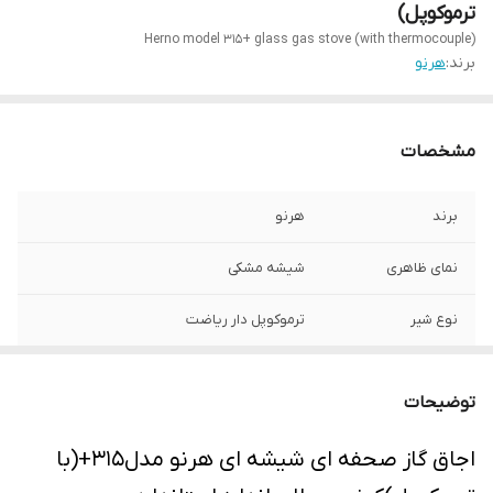
ترموکوپل)
Herno model 315+ glass gas stove (with thermocouple)
برند:
هرنو
مشخصات
برند
هرنو
نمای ظاهری
شیشه مشکی
نوع شیر
ترموکوپل دار ریاضت
جنس صفحه
شیشه
توضیحات
جنس سر شعله
آلمینیوم
اجاق گاز صحفه ای شیشه ای هرنو مدل315+(با
تعداد شعله ها
5 شعله