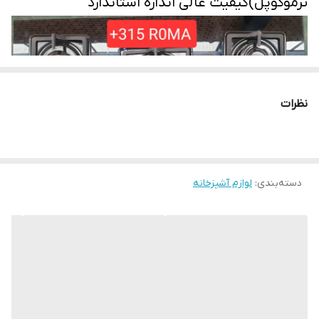
ترموکوپل)کیفیت عالی انداره استاندارد
گارانتی
18 ماه
نوع فنک
سر خورد
نوع چدن
چدن درجه یک
نظرات
طول
86 سانتیمتر
عرض
51 سانتیمتر
دسته‌بندی
:
لوازم آشپزخانه
کشور سازنده
ایران