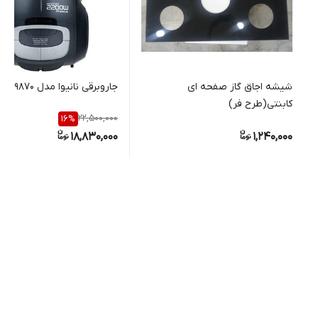
شیشه اجاق گاز صفحه ای
جاروبرقی نانیوا مدل NVC-9870
کابنتی(طرح فر)
22,500,000
16
%
18,830,000
1,240,000