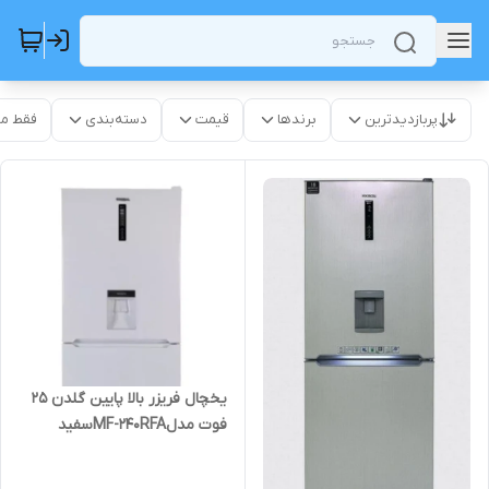
پربازدیدترین
برندها
قیمت
دسته‌بندی
فقط م
یخچال فریزر بالا پایین گلدن 25
فوت مدلMF-240RFAسفید