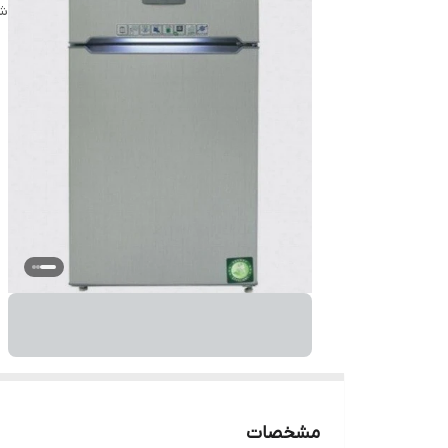
شن
مشخصات