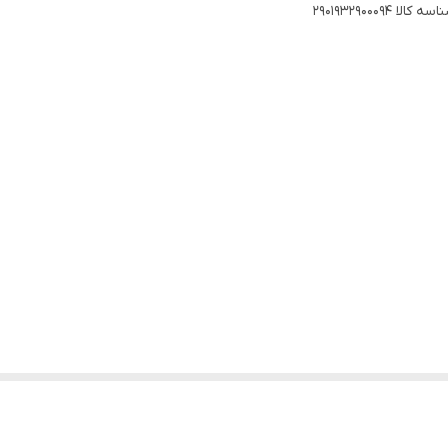
اسه کالا
2901932900094