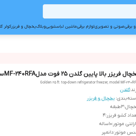
و برقی
صوتی و تصویری
لوازم برقی
ماشین لباسشویی
وبلاگ
یخچال و فریزر
کولر گ
چال فریزر بالا پایین گلدن 25 فوت مدلMF-240RFAسیلور
Golden 25 ft. top-down refrigerator freezer, model MF-240R
ند:
گلدن
ته‌بندی
:
یخچال و فریزر
خچال
:
3طبقه
داد کشو فریزر
:
4
رانتی موتور
:
10ساله
نس موتور
:
دانمپر