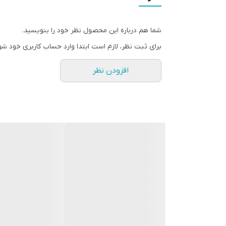
شناسه کالا : 2901932900094
صفحه نمایش : دارد
شما هم درباره این محصول نظر خود را بنویسید.
ظرفیت : 450 لیتر
برای ثبت نظر، لازم است ابتدا وارد حساب کاربری خود شو
یخساز : نیمه اتوماتیک
افزودن نظر