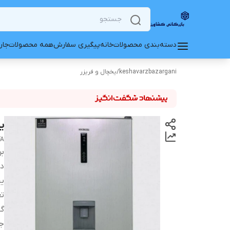
دسته‌بندی محصولات
خانه
پیگیری سفارش
همه محصولات
جار
keshavarzbazargani
/
یخچال و فریزر
یخ
FA
بر
دس
ی
تع
گا
ج