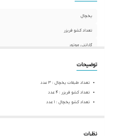
یخچال
تعداد کشو فریزر
گارانتی موتور
جنس موتور
توضیحات
تعداد طبقات یخچال : 3 عدد
تعداد کشو فریزر : 4 عدد
تعداد کشو یخچال : 1 عدد
جهت بازشدن درب فریزر : راست
رده انرژی : B
رنگ : سفید, نقره ای
نظرات