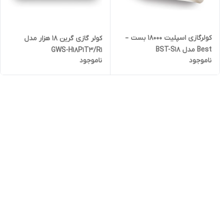
کولرگازی اسپلیت 18000 بست –
کولر گازی گرین 18 هزار مدل
Best مدل BST-S18
GWS-H18P1T3/R1
ناموجود
ناموجود