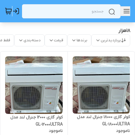
18هزار
پربازدیدترین
برندها
قیمت
دسته‌بندی
فقط م
کولر گازی 18000 جنرال لند مدل
کولر گازی 12000 جنرال لند مدل
GL-18000ULTRA
GL-12000ULTRA
ناموجود
ناموجود