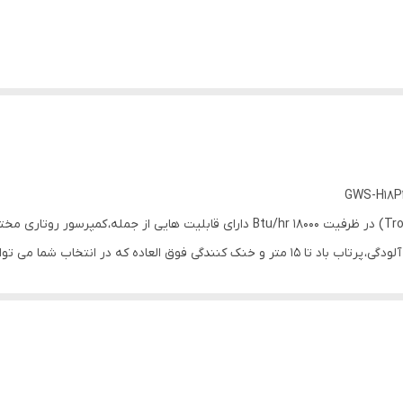
کولر گازی دیواری حاره ای یا تروپیکال گرین (Tropical-R410a) در ظرفیت 18000 Btu/hr د
تخاب شما می تواند نقش مهمی داشته باشد.
خلی مخصوصا در مناطق آب و هوایی مرطوب است و در حال حاضر در بازار، قابل 