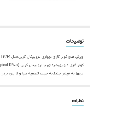
توضیحات
ویژگی های کولر گازی دیواری تروپیکال گرین مدل GWS-H18P1T3/R1
مجهز به فیلتر چندگانه جهت تصفیه هوا و از بین بردن آلودگی، پرتاب باد تا 15 متر و خنک کنندگی فوق العاده که در ان
چرا خرید کولر گازی حاره ای گرین مدل GWS-H18P1T3/R1 را پیشنهاد می دهیم!
نظرات
ترین نوع کولر بعد از کولر آبی جهت خنک کردن فضای دا
نقد و بررسی اجمالی: