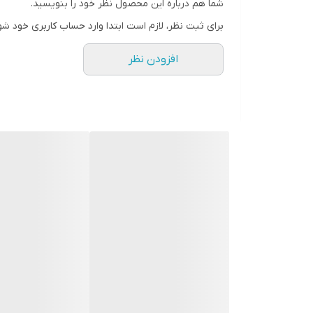
شما هم درباره این محصول نظر خود را بنویسید.
کولر گازی گری
ن
برای ثبت نظر، لازم است ابتدا وارد حساب کاربری خود شو
افزودن نظر
هوا می‌باشد. از مزایای سیستم تغییرات دمایی اتوماتیک در زمان خواب 
نکات مهم خرید کولر گازی دیواری تروپیکال گرین 18000
در هنگام خرید اسپلیت به دو مسئله‌ی بسیار مهم د
که بر‌ اساس آمپر (A) اندازه‌ گیری می‌شود؛ ولتاژ مورد نیاز دستگاه نیز بر اساس انتخاب باید مطابق با ولتاژ مکانی که دستگاه نصب می گردد باشد.
مصرف کننده گرامی توجه به اصالت کالا و دارا بودن
توجه داشته باشید برای ظرفیت سنجی کولر Tropical و دیگر اسپلیت ها پارامترهای زیر در نظر گرفته شوند.
عوامل و شرایط تاثیر گذار در ظرفیت سنجی کولرگازی گ
سشوار، اجاق گاز، یخچال، کامپیوتر می باشند.
آخر به یک کولرگازی با ظرفیت 9000 نیاز است.
نکته قابل ذکر این است که ظرفیت سنجی های مطرح شده تو