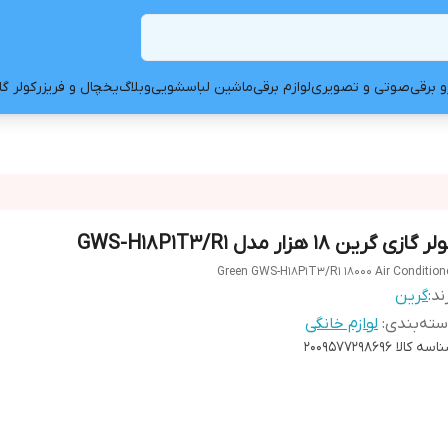
و برقی
صوتی و تصویری
لوازم برقی
ماشین لباسشویی
وبلاگ
یخچال و فریزر
کولر گ
ر گازی گرین 18 هزار مدل GWS-H18P1T3/R1
Green GWS-H18P1T3/R1 18000 Air Condition
ند:
گرین
ته‌بندی
:
لوازم خانگی
اسه کالا
2009577298696