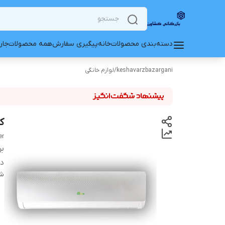
دسته‌بندی محصولات
خانه
پیگیری سفارش
همه محصولات
جار
keshavarzbazargani
/
لوازم خانگی
کول
er
بر
دس
شن