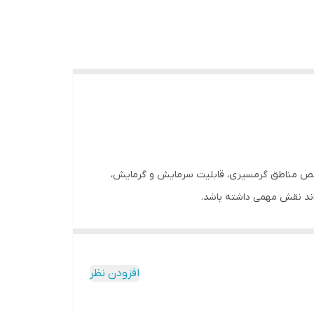
ارای قابلیت هایی از جمله، کمپرسور روتاری مختص مناطق گرمسیری، قابلیت سرمایش و گرمایش،
اسپلیت دیواری Split Unit Tropical GREEN با کیفیت و قیمت مناسب یکی از جدیدترین مدل تروپیکال با قابلیت سرمایش تا دمای محیطی 55- درجه سانتی گراد، یکی از اقتصادی‌ترین و ساده
افزودن نظر
ارائه می باشد.