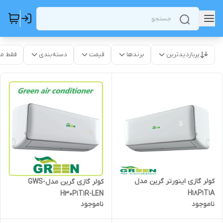
پربازدیدترین
برندها
قیمت
دسته‌بندی
فقط م
کولر گازی اینورتر گرین مدل
کولر گازی گرین مدلGWS-
H18P1T1A
H30P1T1R-LEN
ناموجود
ناموجود