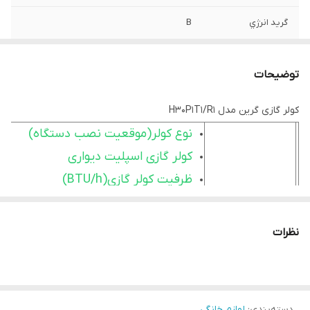
گريد انرژي
B
محدوده ظرفيت
12000 - 24000 Btu\h
سرمايش
توضیحات
نوع
اسپليت ديواري
کولر گازی گرین مدل H30P1T1/R1
نوع کولر(موقعیت نصب دستگاه)
كشور سازنده
چين
کولر گازی اسپلیت دیواری
ظرفیت کولر گازی(BTU/h)
30000
نوع عملکرد دستگاه
نظرات
سرمایش و گرمایش
نوع آب و هوای سازگار(شرایط کارکرد)
معتدل
دسته‌بندی
:
لوازم خانگی