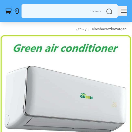
keshavarzbazargani
/
لوازم خانگی