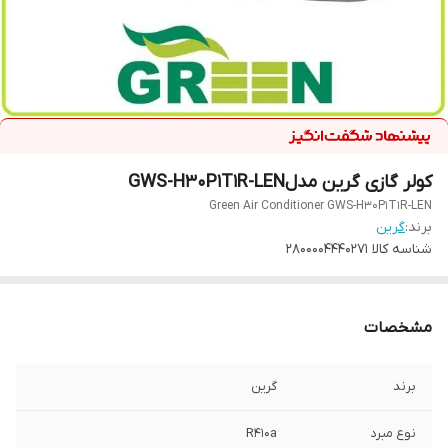
کولر گازی گرین مدلGWS-H30P1T1R-LEN
Green Air Conditioner GWS-H30P1T1R-LEN
برند:
گرین
شناسه کالا
2800004440271
مشخصات
برند
گرین
نوع مبرد
R410a