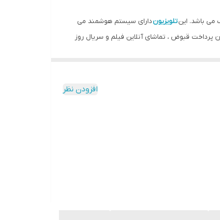
تلویزیون
دارای سیستم هوشمند می
ترنتی خود همچون پرداخت قبوض ، تماشای آنلاین فیلم و سریال روز
دنیا ، انواع برنامه و بازی و همچنین جستجوهای اینترنتی خود را انجام دهند. کیفیت تصویر در تلویزیون ال ای دی هوشمند سام الکترونیک 55 اینچ مدل UA55TU7500TH از نوع Ultra HD
 FHD می باشد و از تازگی و وضوح بالایی برخوردار است. نسبت تصویر در این تلویزیون 16:9 می باشد. سیستم صوتی محصول نیز از قدرت بالایی بخوردار بوده و
طنین خوبی دارد.توان مصرفی برای هر بلندگو 10 وات می باشد ، که در مجموع توان صوتی تلویزیون ال ای دی هوشمند سام الکترونیک 55 اینچ مدل UA55TU7500TH در حدود 20 وات در نظر
افزودن نظر
Bluetooth
می
باشند. از دیگر قابلیت های موجود در تلویزیون ال ای دی هوشمند سام الکترونیک 55 اینچ مدل UA55TU7500TH می توان به وجود سیستم EPG که مشخصات برنامه های در حال پخش
مه در حال پخش را به عقب زد و مشاهده کرد ، سیستم تلتکست ، سیستم چندرسانه ای ،
UA دارای درگاه های ارتباطی مختلفی می باشد از جمله انها می توان