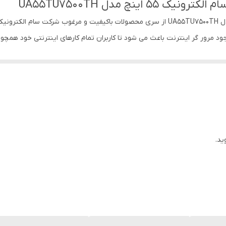
ینچ مدل UA55TU7500TH
DVB-T/T2
ل اندروید Android بهره می برد. وجود مرور گر اینترنت باعث می شود تا کاربران تمام کارهای این
دارد
0
4K می باشد که چهار برابر تصاویر
20w
امل سیستم wifi ، دارای پورت LAN و سیستم بلوتوث
2 کاناله
وبرنامه های آینده را نمایش می دهد. سیستم ماشین زمان Time shift که می توان دقایقی از برنا
دارد
ید.
تلویزیون 55 اینچ سام الکترونیک
مدل 55TU7500TH
استاندارد
3840x2160
55 اینچ