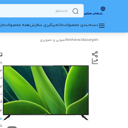
دسته‌بندی محصولات
خانه
پیگیری سفارش
همه محصولات
جار
keshavarzbazargani
/
صوتی و تصویری
تل
es
بر
دس
بر
ت
قا
ن
تع
ن
نو
شن