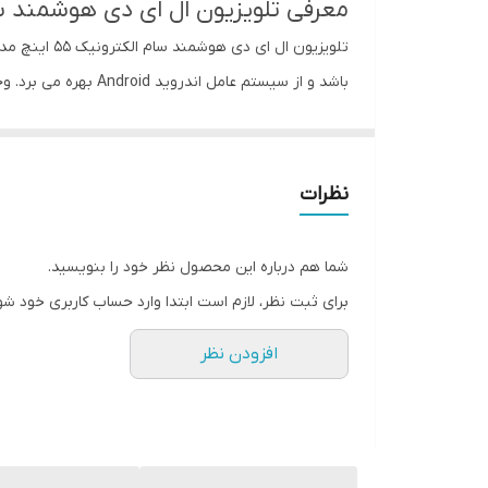
معرفی تلویزیون ال ای دی هوشمند سام الکترونیک 55 ا
نوع تیونر
تلویزیون ال ای دی هوشمند سام الکترونیک 55 اینچ مدل UA55TU7500TH از سری محصولات باکیفیت و مرغوب شرکت سام الکترونیک می باشد. این
باشد و از سیستم عام
قابلیت اتصال به دیوار
توان کلی ساب ووفر
توان خروجی کلی صدا
نظرات
گرفته شده است. راه های ارتباطی در تلویزیون ال ای دی هوشمند سام الکترونیک 55 اینچ مدل UA55TU7500TH ش
سیستم صوتی
شما هم درباره این محصول نظر خود را بنویسید.
مرورگر اینترنت
برای ثبت نظر، لازم است ابتدا وارد حساب کاربری خود شو
خاموش شدن خودکار و همچنین سیستم عامل اندروید 11 اشاره کرد.
نوع ریموت
افزودن نظر
به ، وجود 2 درگاه HDMI و همچنین 2 عدد درگاه USB ، دارای پورت AV ، دارای یک پورت صدای دیجیتال اشاره کرد.
رزولوشن تصویر
سایز صفحه