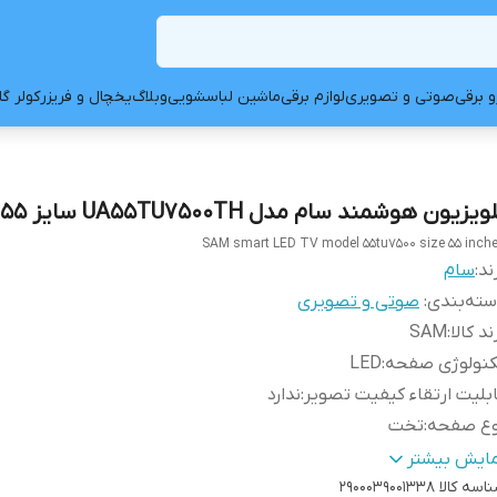
و برقی
صوتی و تصویری
لوازم برقی
ماشین لباسشویی
وبلاگ
یخچال و فریزر
کولر گ
ویزیون هوشمند سام مدل UA55TU7500TH سایز 55 اینچ
SAM smart LED TV model 55tu7500 size 55 inch
ند:
سام
ته‌بندی
:
صوتی و تصویری
ند کالا
:
SAM
کنولوژی صفحه
:
LED
بلیت ارتقاء کیفیت تصویر
:
ندارد
وع صفحه
:
تخت
داد ساب ووفر
:
0
مایش بیشتر
ع تیونر
:
اسه کالا
DVB-T/T2
2900039001338