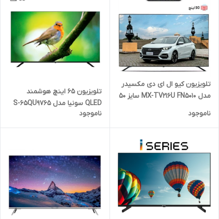
تلویزیون کیو ال ای دی مکسیدر
تلویزیون 65 اینچ هوشمند
مدل MX-TV216U FN5010 سایز 50
QLED سونیا مدل S-65QU9765
اینچ
ناموجود
ناموجود