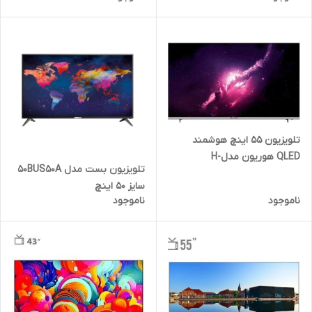
تلویزیون 55 اینچ هوشمند
QLED هوریون مدلH-
تلویزیون بست مدل 50BUS50A
55QU8357
سایز 50 اینچ
ناموجود
ناموجود