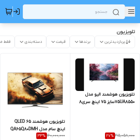
تلویزیون
پربازدیدترین
برندها
قیمت
دسته‌بندی
فقط م
تلویزیون هوشمند الیو مدل
75UA8550سایز 75 اینچ سری۸
تلویزیون هوشمند QLED ۶۵
اینچ سام مدل QA65Q80DMH
160,000,000
215,058,000
33
%
27
%