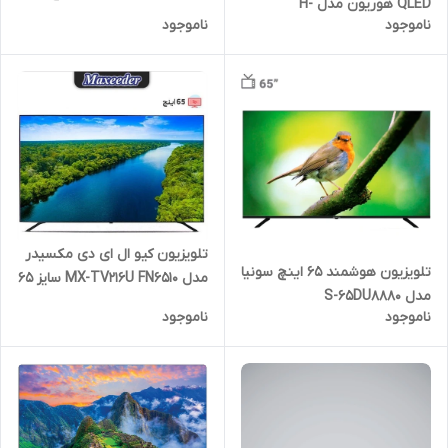
QLED هوریون مدل H-
ناموجود
ناموجود
65QU9790
تلویزیون کیو ال ای دی مکسیدر
تلویزیون هوشمند ۶۵ اینچ سونیا
مدل MX-TV216U FN6510 سایز 65
مدل S-65DU8880
اینچ
ناموجود
ناموجود