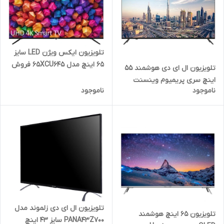
تلویزیون ایکس ویژن LED سایز
65 اینچ مدل 65XCU645 فروش
تلویزیون ال ای دی هوشمند 55
فقط حضوری
اینچ سری پریمیوم وینسنت
ناموجود
ناموجود
مدل 55VU7510
تلویزیون ال ای دی زلموند مدل
تلویزیون 65 اینچ هوشمند
PANA43Z700 سایز 43 اینچ