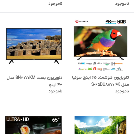
ناموجود
ناموجود
Ultra HD 4K
تلویزیون هوشمند 65 اینچ سونیا
تلویزیون بست BN3070KM مدل
مدل S-65DU8870 4K
43 اینچ
ناموجود
ناموجود