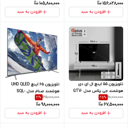
105,800,000
156,028,000
افزودن به سبد
افزودن به سبد
تلویزیون 55 اینچ ال ای دی
تلویزیون ۶۵ اینچ UHD QLED
هوشمند جی پلاس مدل GTV-
هوشمند صنام مدل SQL-
125,000,000
90,000,000
21
%
25
%
55SU728N
65M1800U(GR)
98,000,000
67,500,000
افزودن به سبد
افزودن به سبد