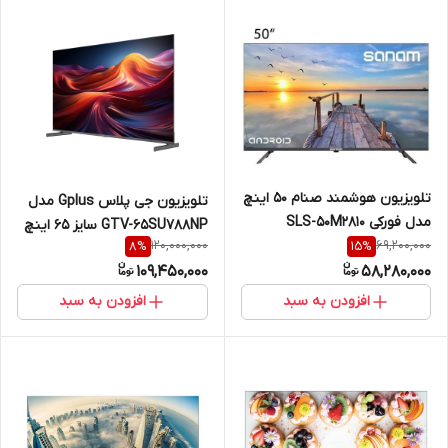
تلویزیون هوشمند صنام ۵۰ اینچ
تلویزیون جی پلاس Gplus مدل
مدل فورکی SLS-50M2810
GTV-65SU788NP سایز 65 اینچ
120,000,000
69,200,000
8
%
15
%
109,450,000
58,280,000
افزودن به سبد
افزودن به سبد