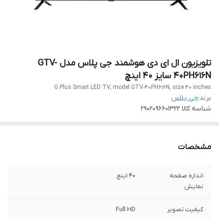
تلویزیون ال ای دی هوشمند جی پلاس مدل GTV-
40PH616N سایز 40 اینچ
G Plus Smart LED TV, model GTV-40PH616N, size 40 inches
برند:
جی پلاس
شناسه کالا
2902096601322
مشخصات
اندازه صفحه
۴۰ اینچ
نمایش
کیفیت تصویر
Full HD