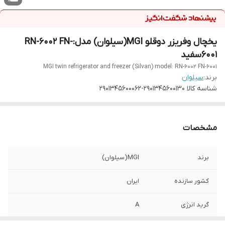
یخچال وفریزر دوقلو MGI(سیلوان) مدل:RN-6002 FN-
6001سفید
MGI twin refrigerator and freezer (Silvan) model: RN-6002 FN-6001
برند:
سیلوان
شناسه کالا
2901345600130-2901345600062
مشخصات
برند
MGI(سیلوان)
کشور سازنده
ایران
گرید انرژی
A