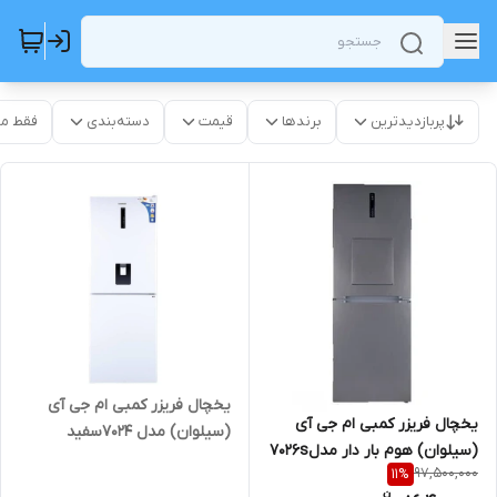
پربازدیدترین
برندها
قیمت
دسته‌بندی
فقط م
یخچال فریزر کمبی ام جی آی
یخچال فریزر کمبی ام جی آی
(سیلوان) مدل 7024سفید
(سیلوان) هوم بار دار مدل7026s
97,500,000
11
%