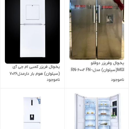
یخچال وفریزر دوقلو
یخچال فریزر کمبی ام جی آی
MGI(سیلوان) مدل:RN-6002 FN-
(سیلوان) هوم بار دارمدل7026
6001استیل
ناموجود
ناموجود