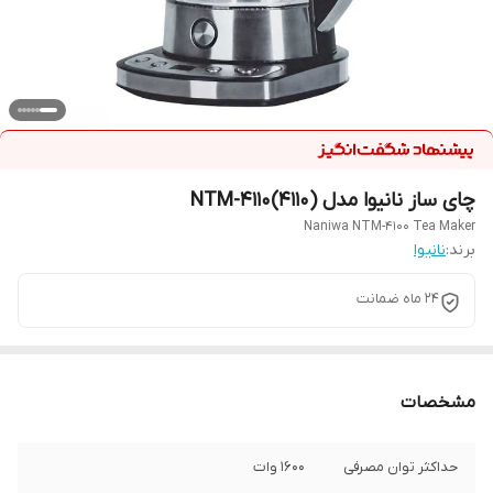
چای ساز نانیوا مدل NTM-4110(4110)
Naniwa NTM-4100 Tea Maker
برند:
نانیوا
24 ماه ضمانت
مشخصات
حداکثر توان مصرفی
1600 وات