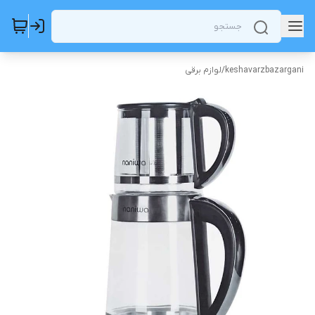
keshavarzbazargani
/
لوازم برقی