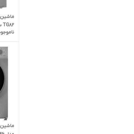
ماشین 
TG82 سیلور
ناموجود