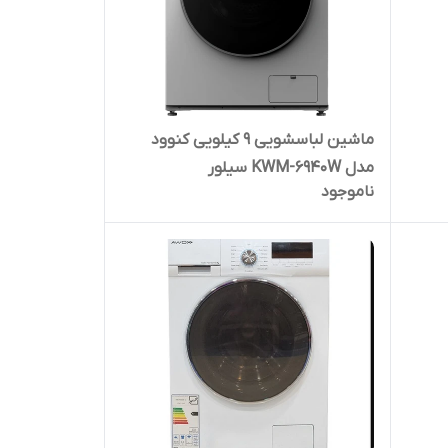
ماشین لباسشویی ۹ کیلویی کنوود
مدل KWM-۶۹۴۰W سیلور
ناموجود