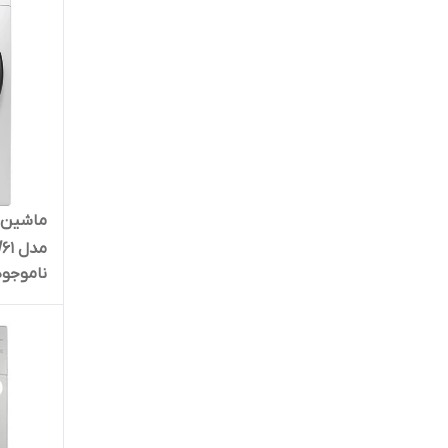
مدل SWM-94W61 سفید
ناموجود