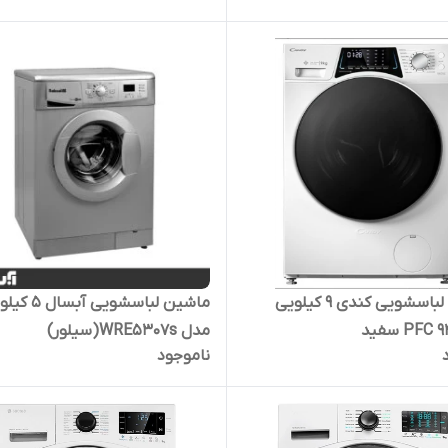
ماشین لباسشویی کندی 9 کیلویی
ماشین لباسشویی آبسا
مدل WRE5307s(سیلور)
ناموجود