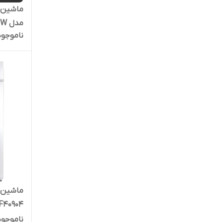
دوو
مدل WRE7212-W
کرال
ناموجود
کندی
کنوود
لئوکو
هیمالیا
یورو پلاس
BWF40904
ناموجود