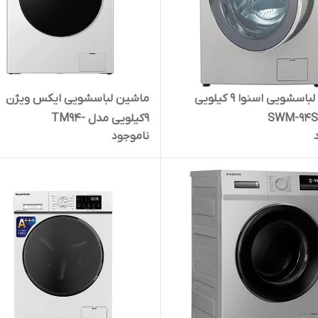
ماشین لباسشویی اسنوا 9 کیلویی
ماشین لباسشویی ایکس ویژن
9کیلویی مدل TM94-
ناموجود
AWBL/ASBLسفید