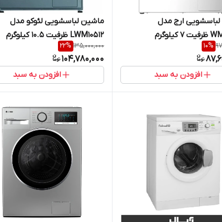
لباسشویی ارج مدل
ماشین لباسشویی لئوکو مدل
 کیلوگرم
LWM10512 ظرفیت 10.5 کیلوگرم
22
%
135,000,000
10
%
97
104,780,000
87,6
افزودن به سبد
افزودن به سبد