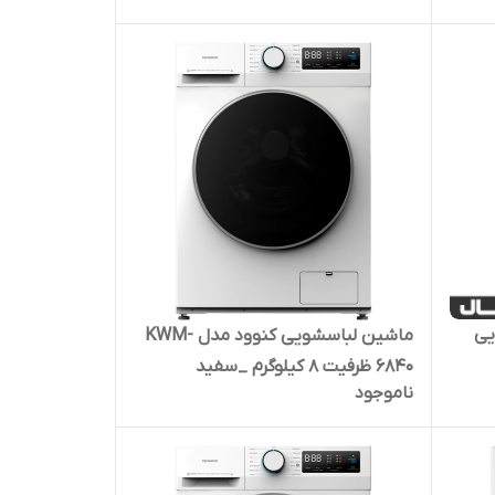
ل 5 کیلویی
ماشین لباسشویی کنوود مدل KWM-
6840 ظرفیت 8 کیلوگرم _سفید
ناموجود