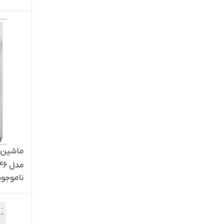
مدل PFC 946 سفید
ناموجود