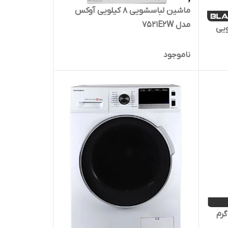
ماشین لباسشویی 8 کیلویی آوکس
مدل 7521E2W
انتون ۸ کیلویی
ناموجود
ل 6 کیلو گرم