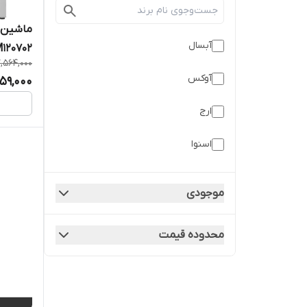
ماشین 
آبسال
WM120702 ظرفیت ۷
,564,000
آوکس
59,000
ارج
اسنوا
ایکس ویژن
موجودی
بلانتون
محدوده قیمت
پاکشوما
جی پلاس