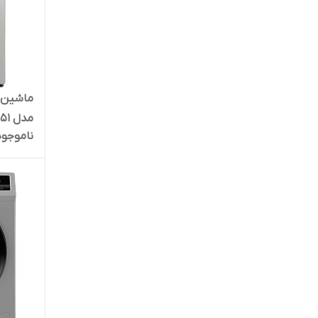
مدل SWM-94S51
ناموجود